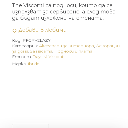
The Visconti са подноси, които да се
използват за сервиране, а след това
да бъдат изложени на стената.
Добави в любими
Код:
PFGPV2LAZY
Категории:
Аксесоари за интериора
,
Декорации
за дома
,
За масата
,
Подноси и плата
Етикет:
Trays M Visconti
Марка:
Ibride