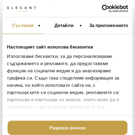
Изчерпан
Описание
Съгласие
Детайли
За приложението
МЕБЕЛИ ЗА ДОМА И
ОФИСА
Допълнителна информация
ОСВЕТЛЕНИЕ
Настоящият сайт използва бисквитки
LALIQUE
АКСЕСОАРИ ЗА ИНТ
Материал /
Ламинат / High
Използваме бисквитки, за да персонализираме
BACCARAT
Material
Pressure Laminate
ЗА МАСАТА
съдържанието и рекламите, да предоставяме
функции на социални медии и да анализираме
TOM DIXON
ТЕКСТИЛ ЗА ДОМА
Размери /
H.44 x L.32 cm, 0,6 kg
трафика си. Също така споделяме информация за
Dimensions
MICHAEL ARAM
АРОМАТИ ЗА ДОМА
начина, по който използвате сайта ни, с
ASSOULINE
партньорските си социални медии, рекламните си
ИЗКУСТВО И КНИГИ
The Visconti са подноси, които да се
партньори и партньори за анализ, които може да я
SELETTI
използват за сервиране, а след това да
ВИСОК КЛАС МЕБЕЛ
комбинират с друга предоставена им от Вас
бъдат изложени на стената като
L’OBJET
информация или с такава, която са събрали от
ЛУКСОЗНИ ГРАДИН
изобразително произведение –
МЕБЕЛИ
ползването от Ваша страна на услугите им.
DOLCE & GABBANA C
митологична картина.
Разреши всички
ПОДАРЪЦИ
ETHNICRAFT