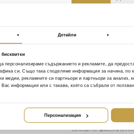
Материал / Material
Размери / Dimensions
Детайли
Чист, иновативен, закачл
 бисквитки
се виждат холандските 
правят нашите продукти
да персонализираме съдържанието и рекламите, да предост
навсякъде по света. Нез
афика си. Също така споделяме информация за начина, по к
във вашия собствен дом
ни медии, рекламните си партньори и партньори за анализ, 
концепция за пространст
т Вас информация или с такава, която са събрали от ползва
нормалното.
Clear, innovative, tongue-in
Dutch roots. It’s these very
Персонализация
right at home anywhere in th
hotel or your very own home.
concept for spaces and invi