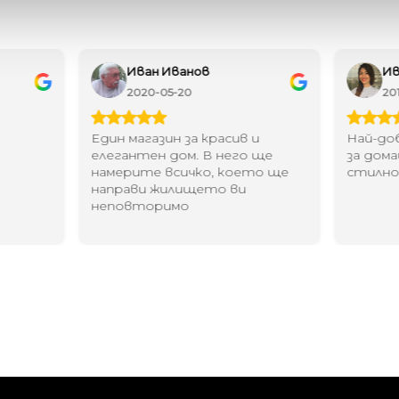
Иван Иванов
Ив
2020-05-20
20
Един магазин за красив и
Най-до
елегантен дом. В него ще
за дома
намерите всичко, което ще
стилн
направи жилището ви
неповторимо