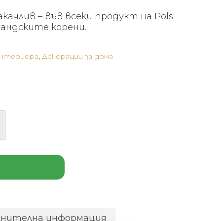
качлив – във всеки продукт на Pols
ландските корени.
интериора
,
Декорации за дома
лнителна информация