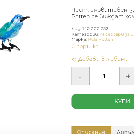
Чист, иновативен, за
Potten се виждат хо
Код:
140-300-232
Категории:
Аксесоари за 
Марка:
Pols Potten
С поръчка
Добави в любими
КУПИ
Описание
Допъ