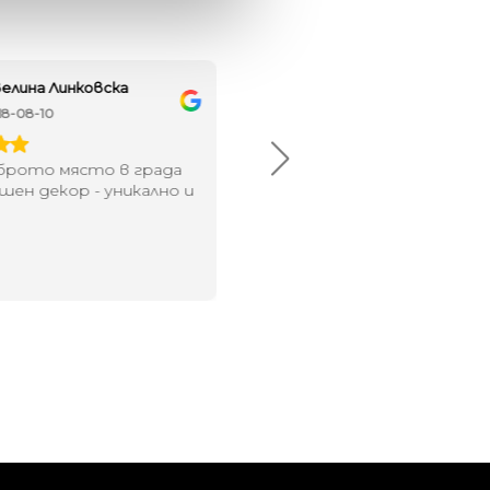
елина Линковска
Евелина Петкова
18-08-10
2024-07-16
брото място в града
Хареса ми
шен декор - уникално и
о