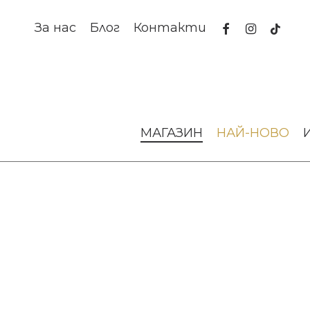
Skip
to
facebook
instagram
tiktok
За нас
Блог
Контакти
main
content
Начало
Аксесоари за интериора
Декорации за дома
МАГАЗИН
НАЙ-НОВО