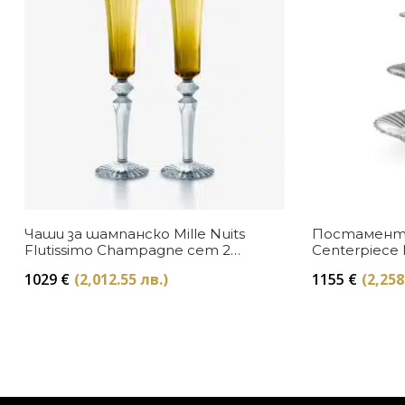
Чаши за шампанско Mille Nuits
Постамент M
Flutissimo Champagne сет 2
Centerpiece 
броя Baccarat
1029
€
(2,012.55 лв.)
1155
€
(2,258