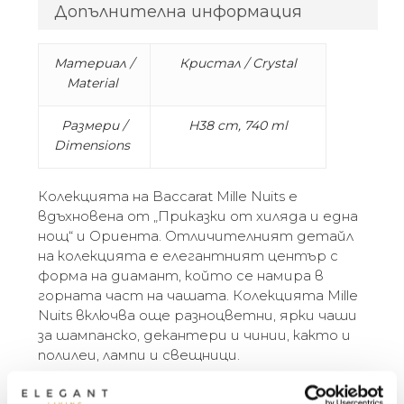
Допълнителна информация
Материал /
Кристал / Crystal
Material
Размери /
H38 cm, 740 ml
Dimensions
Колекцията на Baccarat Mille Nuits е
вдъхновена от „Приказки от хиляда и една
нощ“ и Ориента. Отличителният детайл
на колекцията е елегантният център с
форма на диамант, който се намира в
горната част на чашата. Колекцията Mille
Nuits включва още разноцветни, ярки чаши
за шампанско, декантери и чинии, както и
полилеи, лампи и свещници.
Designed by Mathias for Baccarat, the name