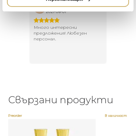
Георги Питов
Ива
DUTCHBONE
2021-06-01
202
 за
Много интересни
Един маг
 на
предложения! Любезен
елегант
то за
персонал.
намерит
направи
неповт
Свързани продукти
Preorder
В наличност