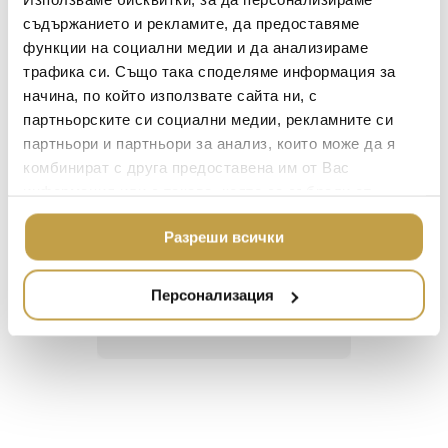
BACCARAT
site in Egypt but also by the first Baccarat
ЗА МАСАТА
съдържанието и рекламите, да предоставяме
jewelry collections by George Chevalier.
функции на социални медии и да анализираме
TOM DIXON
ТЕКСТИЛ ЗА ДОМА
трафика си. Също така споделяме информация за
MICHAEL ARAM
АРОМАТИ ЗА ДОМА
начина, по който използвате сайта ни, с
ASSOULINE
партньорските си социални медии, рекламните си
ИЗКУСТВО И КНИГИ
партньори и партньори за анализ, които може да я
SELETTI
ВИСОК КЛАС МЕБЕЛ
Георги Питов
Ива
комбинират с друга предоставена им от Вас
L’OBJET
2021-06-01
202
информация или с такава, която са събрали от
ЛУКСОЗНИ ГРАДИН
МЕБЕЛИ
ползването от Ваша страна на услугите им.
DOLCE & GABBANA C
Разреши всички
 за
Много интересни
Един маг
ПОДАРЪЦИ
ETHNICRAFT
 на
предложения! Любезен
елегант
то за
персонал.
намерит
НАМАЛЕНИЕ
ZUIVER
Персонализация
направи
неповт
DUTCHBONE