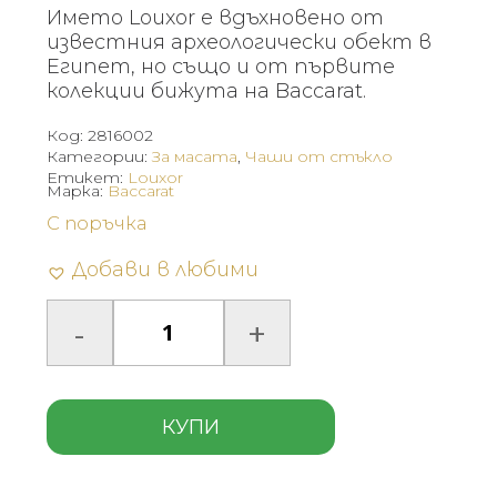
Името Louxor е вдъхновено от
известния археологически обект в
Египет, но също и от първите
колекции бижута на Baccarat.
Код:
2816002
Категории:
За масата
,
Чаши от стъкло
Етикет:
Louxor
Марка:
Baccarat
С поръчка
Добави в любими
КУПИ