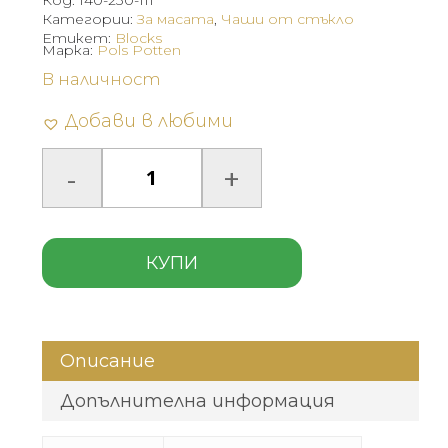
Код:
140-230-111
Категории:
За масата
,
Чаши от стъкло
Етикет:
Blocks
Марка:
Pols Potten
В наличност
Добави в любими
КУПИ
Описание
Допълнителна информация