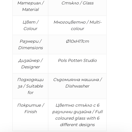
Материал /
Стъкло / Glass
Material
Цвят /
Многоцветно / Multi-
Colour
colour
Размери /
Ø10xH17cm
Dimensions
Дизайнер /
Pols Potten Studio
Designer
Подходящи
Съдомиялна машина /
за / Suitable
Dishwasher
for
Покритие /
Цветно стъкло с 6
Finish
различни дизайна / Full
coloured glass with 6
different designs