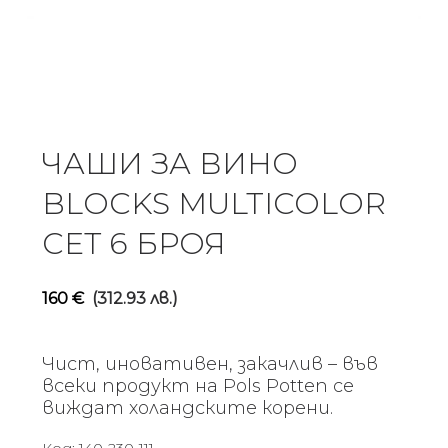
ЧАШИ ЗА ВИНО
BLOCKS MULTICOLOR
СЕТ 6 БРОЯ
160
€
(312.93 лв.)
Чист, иновативен, закачлив – във
всеки продукт на Pols Potten се
виждат холандските корени.