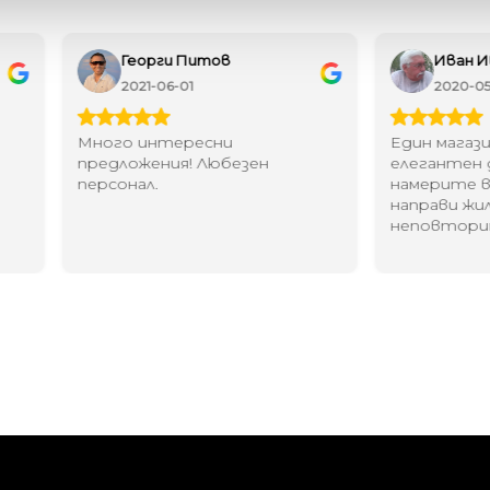
Иван Иванов
Ив
2020-05-20
20
Един магазин за красив и
Най-до
елегантен дом. В него ще
за дома
намерите всичко, което ще
стилн
направи жилището ви
неповторимо