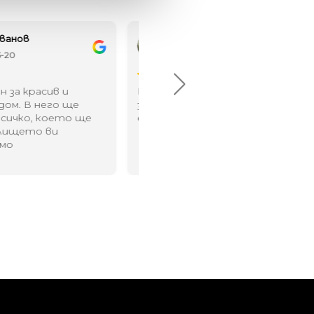
елина Линковска
Евелина Петкова
18-08-10
2024-07-16
брото място в града
Хареса ми
шен декор - уникално и
о