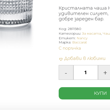
Кристалната чаша H
удивителен силует, 
добре зареден бар.
Код:
2811580
Категории:
За масата
,
Чаш
Етикет:
Nancy
Марка:
Baccarat
С поръчка
Добави в любими
КУПИ