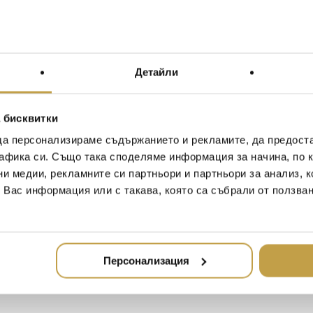
Описание
Допъ
Материал /
Детайли
Material
Размери /
 бисквитки
Dimensions
да персонализираме съдържанието и рекламите, да предост
афика си. Също така споделяме информация за начина, по к
Чашата Nancy Tumbler с
ни медии, рекламните си партньори и партньори за анализ, 
кръстосани щрихи, грави
т Вас информация или с такава, която са събрали от ползва
Колекцията Nancy ангажи
прекрасно допълнение къ
The Nancy Tumbler is charact
etched into the base of the B
Персонализация
Nancy collection fully engage
a wonderful addition to a we