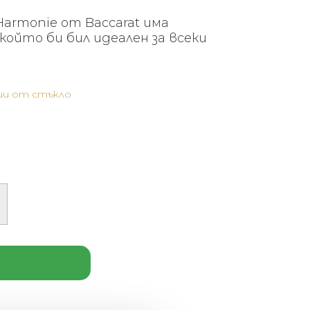
armonie от Baccarat има
който би бил идеален за всеки
и от стъкло