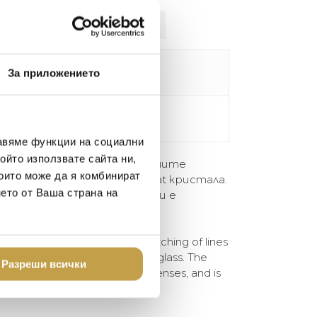
лнителна информация
Кристал / Crystal
За приложението
H10.5, Dia. 8.2 cm, 360 ml
авяме функции на социални
ойто използвате сайта ни,
е характеризира с деликатните
които може да я комбинират
рани в основата на Baccarat кристала.
нето от Ваша страна на
ра напълно всички сетива и е
м добре зареден бар.
erized by its delicate crosshatching of lines
accarat Clear crystal highball glass. The
Разреши всички
s both the visual and tactile senses, and is
ll-stocked bar.