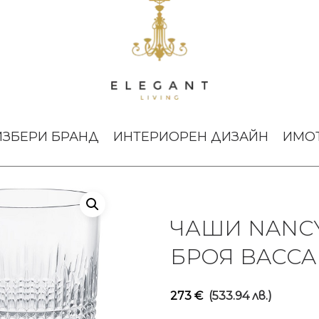
mbler M сет 2 броя Baccarat
ИЗБЕРИ БРАНД
ИНТЕРИОРЕН ДИЗАЙН
ИМО
ЧАШИ NANCY
БРОЯ BACCA
273
€
(533.94 лв.)