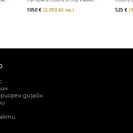
сет 4 броя Baccarat
сет 2 
1050
€
(2,053.62 лв.)
525
€
(
Ю
с
зин
риорен дизайн
ти
акти