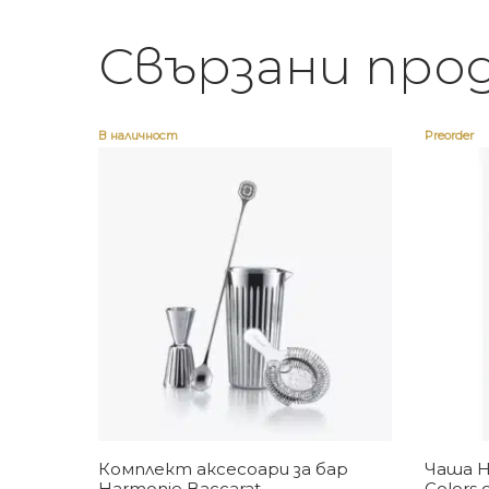
Свързани про
В наличност
Preorder
Купи
Комплект аксесоари за бар
Чаша H
Harmonie Baccarat
Colors 