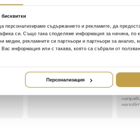
the Harmonie line of tumbler
crystal base plays on contrast
 бисквитки
lines cut into the crystal, vary
да персонализираме съдържанието и рекламите, да предост
cheerful.
афика си. Също така споделяме информация за начина, по к
ни медии, рекламните си партньори и партньори за анализ, 
т Вас информация или с такава, която са събрали от ползва
Георги Питов
Ив
2021-06-01
20
Персонализация
Много интересни
Един ма
предложения! Любезен
елеган
за
персонал.
намери
направ
непов