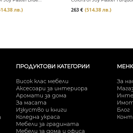
t
Baccarat
514.38 лв.)
263
€
(514.38 лв.)
ПРОДУКТОВИ КАТЕГОРИИ
МЕН
Висок клас мебели
За на
Аксесоари за интериора
Мага
Аромати за дома
Инте
За масата
Имо
Изкуство и книги
Блог
Коледна украса
Конт
т
Мебели за градината
Мебели за дома и офиса