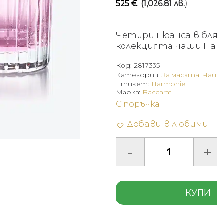
525
€
(1,026.81 лв.)
Четири нюанса в бл
колекцията чаши Har
Код:
2817335
Категории:
За масата
,
Чаш
Етикет:
Harmonie
Марка:
Baccarat
С поръчка
Добави в любими
КУПИ