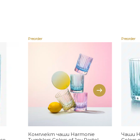
Preorder
Preorder
Купи
Комплект чаши Harmonie
Чаши H
ise
Tumblers Colors of Joy Pastel
Colors 