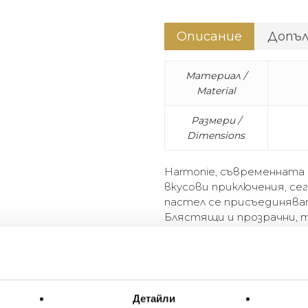
Описание
Допъ
Материал /
Material
Размери /
Dimensions
Harmonie, съвременната
вкусови приключения, се
пастел се присъединява
Блястящи и прозрачни, 
играе с контраста и по
вертикалните линии, вр
интензитета им. От сам
Harmonie, the contemporary 
Детайли
now being unveiled in color. 