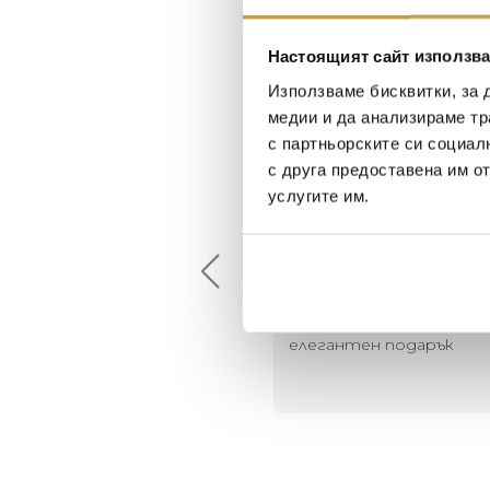
Настоящият сайт използва
Използваме бисквитки, за 
медии и да анализираме тр
с партньорските си социал
с друга предоставена им о
услугите им.
Огнян Ковачев
Maxim Behar
2024-09-18
2022-06-18
вероятен асортимент и
Най-доброто място за
мпетентни консултанти
приятна атмосфера на
къщата ви или просто 
елегантен подарък