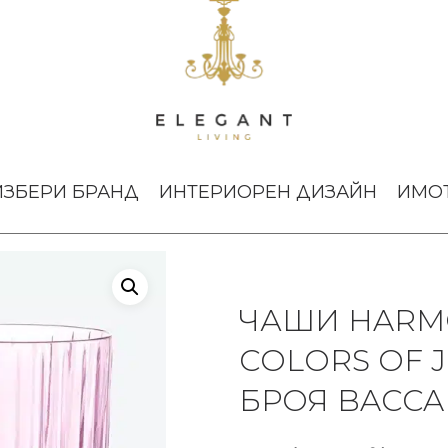
umblers Colors of Joy Pastel Rose сет 2 броя Baccarat
ИЗБЕРИ БРАНД
ИНТЕРИОРЕН ДИЗАЙН
ИМО
ЧАШИ HARM
COLORS OF J
БРОЯ BACCA