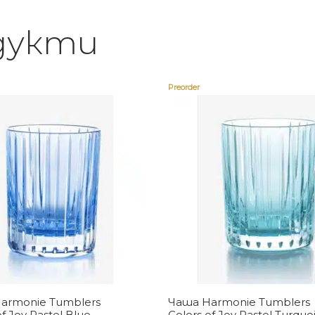
дукти
Preorder
Купи
Купи
armonie Tumblers
Чаша Harmonie Tumblers
of Joy Pastel Blue
Colors of Joy Pastel Turquo