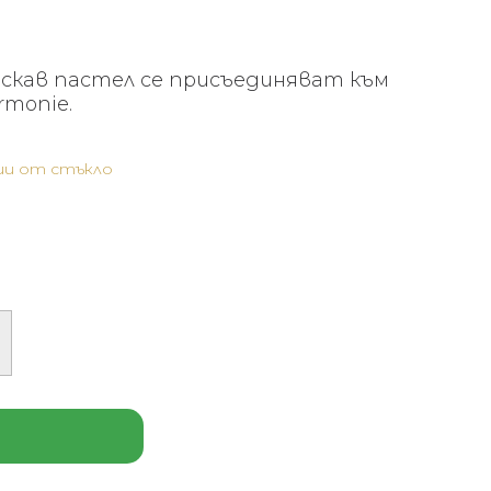
яскав пастел се присъединяват към
monie.
и от стъкло