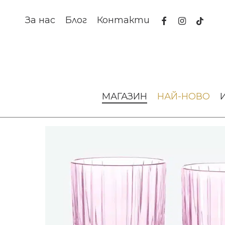
Skip
to
facebook
instagram
tiktok
За нас
Блог
Контакти
main
content
Начало
За масата
Чаши от стъкло
Чаши Harmonie T
МАГАЗИН
НАЙ-НОВО