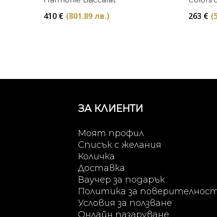
Baccara
410
€
(801.89 лв.)
263
€
(
ЗА КЛИЕНТИ
Моят профил
Списък с желания
Количка
Доставка
Ваучер за подарък
Политика за поверителнос
Условия за ползване
Онлайн пазаруване