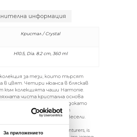
лнителна информация
Кристал / Crystal
H10.5, Dia. 8.2 cm, 360 ml
 колекция за тези, които търсят
га в цвят. Четири нюанса в бляскав
т към колекцията чаши Harmonie.
тяхната чиста кристална основа
дчертава техните нюанси, докато
язани в кристала, променят
о радостни до безкрайно весели.
collection for new taste adventurers, is
За приложението
Four shades in sparkling pastel, are joining