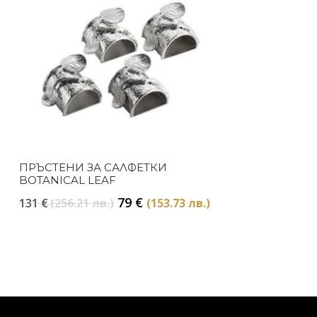
ПРЪСТЕНИ ЗА САЛФЕТКИ
BOTANICAL LEAF
Original
Текущата
79
€
131
€
(256.21 лв.)
(153.73 лв.)
price
цена
was:
е:
131 €
79 €
(256.21
(153.73
лв.).
лв.).