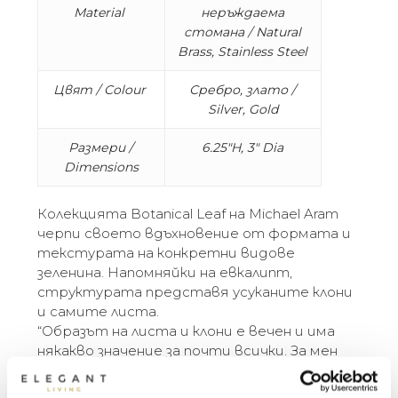
Material
неръждаема
стомана / Natural
Brass, Stainless Steel
Цвят / Colour
Сребро, злато /
Silver, Gold
Размери /
6.25″H, 3″ Dia
Dimensions
Колекцията Botanical Leaf на Michael Aram
черпи своето вдъхновение от формата и
текстурата на конкретни видове
зеленина. Напомняйки на евкалипт,
структурата представя усуканите клони
и самите листа.
“Образът на листа и клони е вечен и има
някакво значение за почти всички. За мен
мотивът носи усещане за свежест и
крехкост, докато материалите и