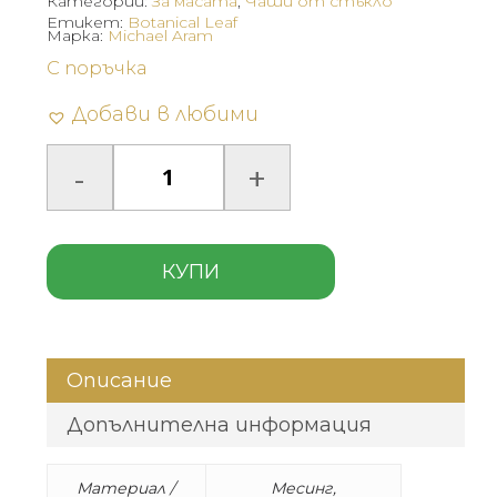
Категории:
За масата
,
Чаши от стъкло
Етикет:
Botanical Leaf
Марка:
Michael Aram
С поръчка
Добави в любими
КУПИ
Описание
Допълнителна информация
Материал /
Месинг,