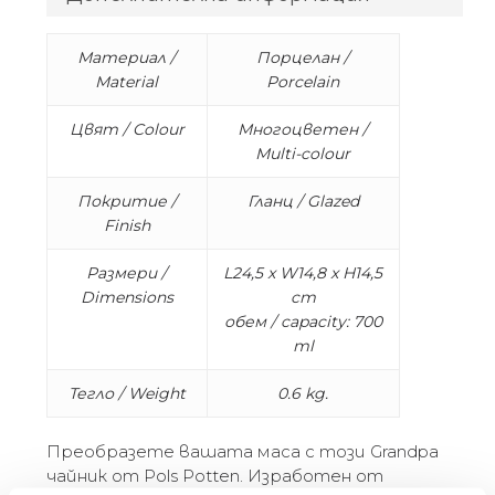
Материал /
Порцелан /
Material
Porcelain
Цвят / Colour
Многоцветен /
Multi-colour
Покритие /
Гланц / Glazed
Finish
Размери /
L24,5 x W14,8 x H14,5
Dimensions
cm
обем / capacity: 700
ml
Тегло / Weight
0.6 kg.
Преобразете вашата маса с този Grandpa
чайник от Pols Potten. Изработен от