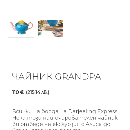
ЧАЙНИК GRANDPA
110
€
(215.14 лв.)
Всички на борда на Darjeeling Express!
Нека този най-очарователен чайник
ви отведе на екскурзия с Алиса до