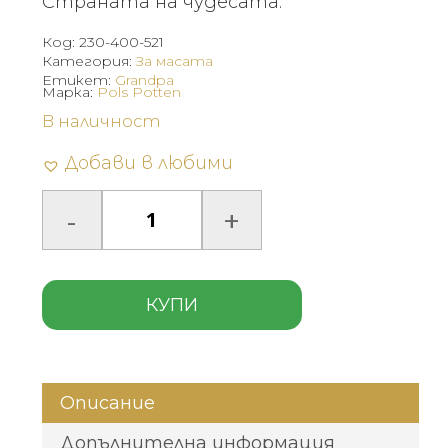
Страната на чудесата.
Код:
230-400-521
Категория:
За масата
Етикет:
Grandpa
Марка:
Pols Potten
В наличност
Добави в любими
КУПИ
Описание
Допълнителна информация