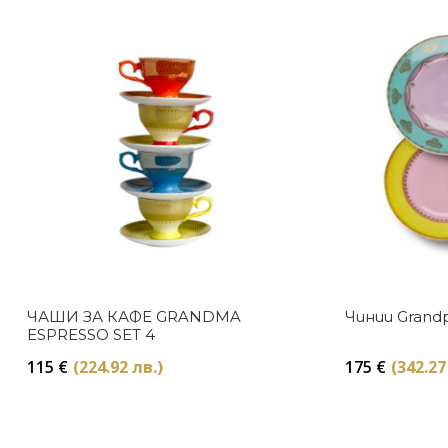
ЧАШИ ЗА КАФЕ GRANDMA
Чинии Grandp
ESPRESSO SET 4
115
€
(224.92 лв.)
175
€
(342.27