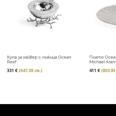
Купа за хайвер с лъжица Ocean
Плато Ocean
Reef
Michael Ara
331
€
(647.38 лв.)
411
€
(803.85