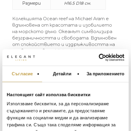
Размери
H16.5 D18 см.
Колекцията Ocean reef на Michael Aram е
вдъхновена от красотата и изобилието
на морското дъно. Океанът символизира
безграничността и свободата. Вдъхновен
от спокойствието и издръжливостта на
подводния свят, Michael Aram го
пресъздава, давайки ни възможността да
станем част от тази красива
елегантност. Центърът за маса с
Съгласие
Детайли
За приложението
МЕБЕЛИ ЗА ДОМА И
релефната си структура, обла форма и
ОФИСА
никелово покритие е прекрасна
декорация сам по себе си.
ОСВЕТЛЕНИЕ
Настоящият сайт използва бисквитки
LALIQUE
АКСЕСОАРИ ЗА ИНТ
Използваме бисквитки, за да персонализираме
BACCARAT
ЗА МАСАТА
съдържанието и рекламите, да предоставяме
функции на социални медии и да анализираме
TOM DIXON
ТЕКСТИЛ ЗА ДОМА
трафика си. Също така споделяме информация за
Георги Питов
Ива
MICHAEL ARAM
АРОМАТИ ЗА ДОМА