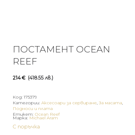
ПОСТАМЕНТ OCEAN
REEF
214
€
(418.55 лв.)
Код:
175379
Категории:
Аксесоари за сервиране
,
За масата
,
Подноси и плата
Етикет:
Ocean Reef
Марка:
Michael Aram
С поръчка