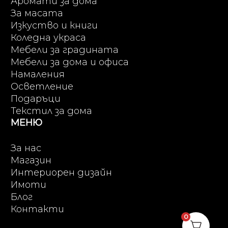
Аромати за дома
За масата
Изкуство и книги
Коледна украса
Мебели за градината
Мебели за дома и офиса
Намаления
Осветление
Подаръци
Текстил за дома
МЕНЮ
За нас
Магазин
Интериорен дизайн
Имоти
Блог
Контакти
0