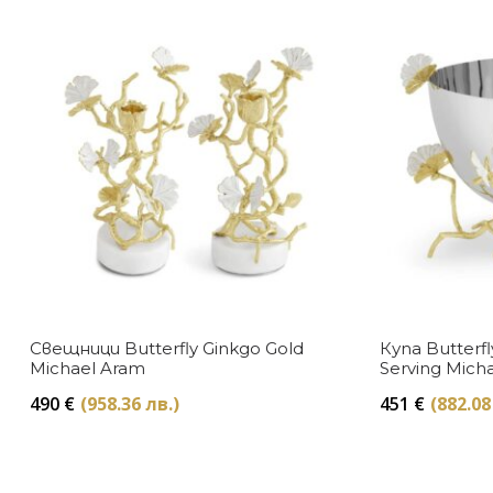
Свещници Butterfly Ginkgo Gold
Купа Butterfl
Michael Aram
Serving Mich
490
€
(958.36 лв.)
451
€
(882.08