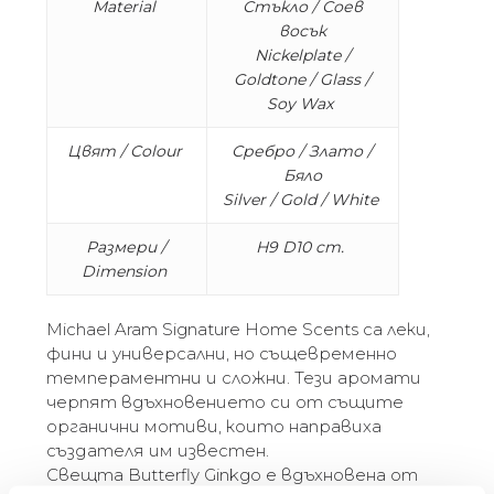
Material
Стъкло / Соев
восък
Nickelplate /
Goldtone / Glass /
Soy Wax
Цвят / Colour
Сребро / Злато /
Бяло
Silver / Gold / White
Размери /
H9 D10 cm.
Dimension
Michael Aram Signature Home Scents са леки,
фини и универсални, но същевременно
темпераментни и сложни. Тези аромати
черпят вдъхновението си от същите
органични мотиви, които направиха
създателя им известен.
Свещта Butterfly Ginkgo е вдъхновена от