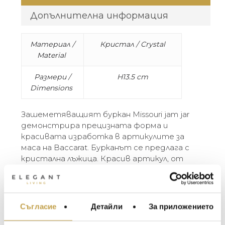
Допълнителна информация
Материал /
Кристал / Crystal
Material
Размери /
H13.5 cm
Dimensions
Зашеметяващият буркан Missouri jam jar
демонстрира прецизната форма и
красивата изработка в артикулите за
маса на Baccarat. Бурканът се предлага с
кристална лъжица. Красив артикул, от
който да сервирате подправки или
сладко по време на хранене, тъй като
прозрачният кристал контрастира
великолепно с яркото съдържание.
Съгласие
Детайли
За приложението
МЕБЕЛИ ЗА ДОМА И
ОФИСА
The stunning Missouri jam jar showcases