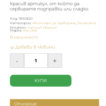
Красив артикул, от който да
сервирате подправки или сладко.
Код:
1830620
Категории:
Аксесоари за сервиране
,
За масата
Етикет:
Harcourt Missouri
Марка:
Baccarat
В наличност
Добави в любими
КУПИ
Описание