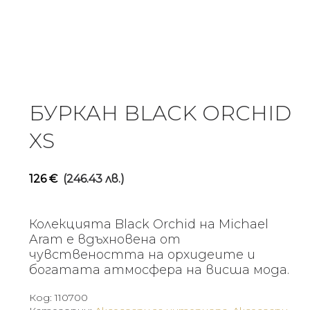
БУРКАН BLACK ORCHID
XS
126
€
(246.43 лв.)
Колекцията Black Orchid на Michael
Aram е вдъхновена от
чувствеността на орхидеите и
богатата атмосфера на висша мода.
Код:
110700