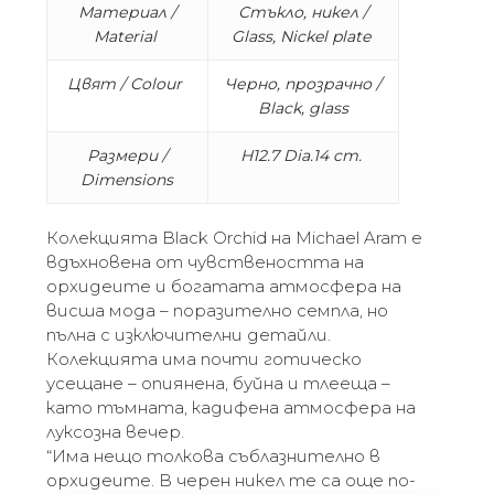
Материал /
Стъкло, никел /
Material
Glass,
Nickel plate
Цвят / Colour
Черно, прозрачно /
Black, glass
Размери /
H12.7 Dia.14 cm.
Dimensions
Колекцията Black Orchid на Michael Aram е
вдъхновена от чувствеността на
орхидеите и богатата атмосфера на
висша мода – поразително семпла, но
пълна с изключителни детайли.
Колекцията има почти готическо
усещане – опиянена, буйна и тлееща –
като тъмната, кадифена атмосфера на
луксозна вечер.
“Има нещо толкова съблазнително в
орхидеите. В черен никел те са още по-