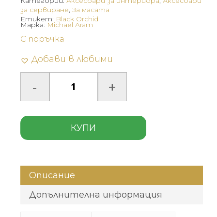
Категории:
Аксесоари за интериора
,
Аксесоари
за сервиране
,
За масата
Етикет:
Black Orchid
Марка:
Michael Aram
С поръчка
Добави в любими
КУПИ
Описание
Допълнителна информация