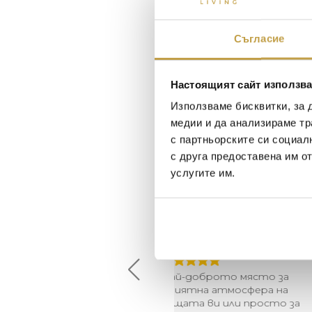
Съгласие
Настоящият сайт използва
Използваме бисквитки, за 
медии и да анализираме тр
с партньорските си социал
с друга предоставена им о
услугите им.
Maxim Behar
Георги Питов
2022-06-18
2021-06-01
й-доброто място за
Много интересни
иятна атмосфера на
предложения! Любезен
щата ви или просто за
персонал.