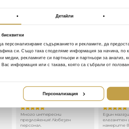
The Michael Aram Black Orch
sensuality of orchids and the
Детайли
simple yet full of the most 
gothic feeling – opiated, lus
atmosphere of a luxurious e
 бисквитки
“There is something so seduc
да персонализираме съдържанието и рекламите, да предост
they are even more sublime
афика си. Също така споделяме информация за начина, по к
floating through a great esta
ни медии, рекламните си партньори и партньори за анализ, 
atmosphere of the orchids a
т Вас информация или с такава, която са събрали от ползва
afterglow of a beautiful eve
Иван Иванов
Ив
Персонализация
2020-05-20
20
Един магазин за красив и
Най-до
елегантен дом. В него ще
за дома
намерите всичко, което ще
стилн