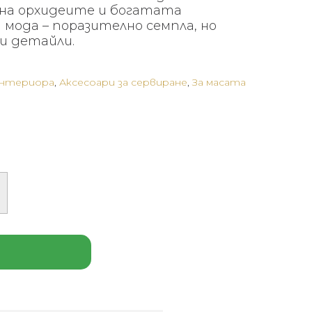
на орхидеите и богатата
мода – поразително семпла, но
и детайли.
интериора
,
Аксесоари за сервиране
,
За масата