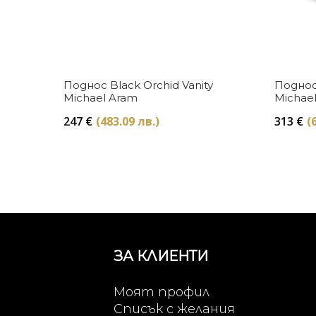
Купи
Поднос Black Orchid Vanity
Поднос
Michael Aram
Michae
247
€
(483.09 лв.)
313
€
(
ЗА КЛИЕНТИ
Моят профил
Списък с желания