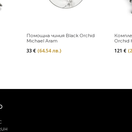
Купи
Помощна чиния Black Orchid
Компле
Michael Aram
Orchid 
33
€
(64.54 лв.)
121
€
(
Ю
с
зин