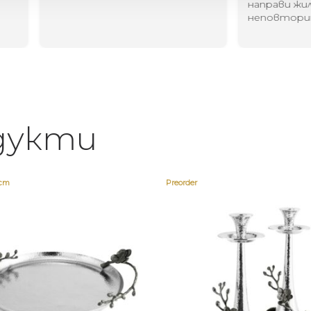
направи жилището ви
неповторимо
дукти
ост
Preorder