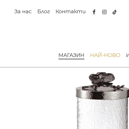
Skip
to
facebook
instagram
tiktok
За нас
Блог
Контакти
main
content
Начало
За масата
Аксесоари за сервиране
Буркан B
МАГАЗИН
НАЙ-НОВО