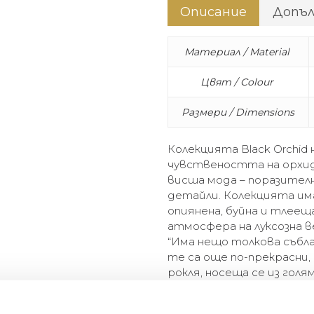
Описание
Допъ
Материал / Material
Цвят / Colour
Размери / Dimensions
Колекцията Black Orchid 
чувствеността на орхи
висша мода – поразителн
детайли. Колекцията им
опиянена, буйна и тлеещ
атмосфера на луксозна в
“Има нещо толкова събла
те са още по-прекрасни,
рокля, носеща се из гол
високо над града. Тъмни
последното сияние на кра