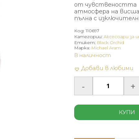
от чувствеността 
атмосфера на висша 
пълна с изключителн
Код:
110697
Категории:
Аксесоари за 
Етикет:
Black Orchid
Марка:
Michael Aram
В наличност
Добави в любими
КУПИ