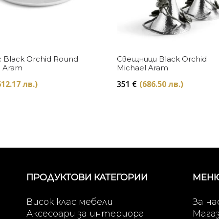
Купи
Купи
 Black Orchid Round
Свещници Black Orchid
l Aram
Michael Aram
612.17 лв.)
351
€
(686.50 лв.)
ПРОДУКТОВИ КАТЕГОРИИ
МЕН
Висок клас мебели
За на
Аксесоари за интериора
Мага