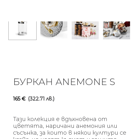
БУРКАН ANEMONE S
165
€
(322.71 лв.)
Тази колекция е вдъхновена от
цветята, наричани анемония или
съсънка, за които в някои култури се