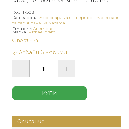
казва, че носят късмет и защита.
Код:
175081
Категории:
Аксесоари за интериора
,
Аксесоари
за сервиране
,
За масата
Етикет:
Anemone
Марка:
Michael Aram
С поръчка
Добави в любими
КУПИ
Описание