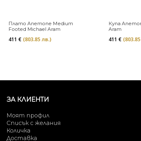
Плато Anemone Medium
Купа Anemon
Footed Michael Aram
Aram
411
€
(803.85 лв.)
411
€
(803.85
ЗА КЛИЕНТИ
Моят профил
Списък с желания
Количка
Доставка