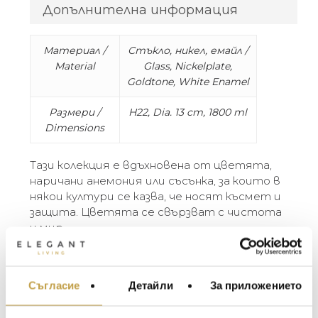
Допълнителна информация
Материал /
Стъкло, никел, емайл /
Material
Glass, Nickelplate,
Goldtone, White Enamel
Размери /
H22, Dia. 13 cm, 1800 ml
Dimensions
Тази колекция е вдъхновена от цветята,
наричани анемония или съсънка, за които в
някои култури се казва, че носят късмет и
защита. Цветята се свързват с чистота
и мир.
“За мен има красота и изящество в това
цвете. Извитите стъбла и ярките
цветове са женствени и много
Съгласие
Детайли
За приложението
МЕБЕЛИ ЗА ДОМА И
примамливи.” – Michael Aram
ОФИСА