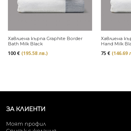
Хавлиена кърпа Graphite Border
Хавлиена кър
Bath Milk Black
Hand Milk Bl
100
€
(195.58 лв.)
75
€
(146.69 
ЗА КЛИЕНТИ
Моят профил