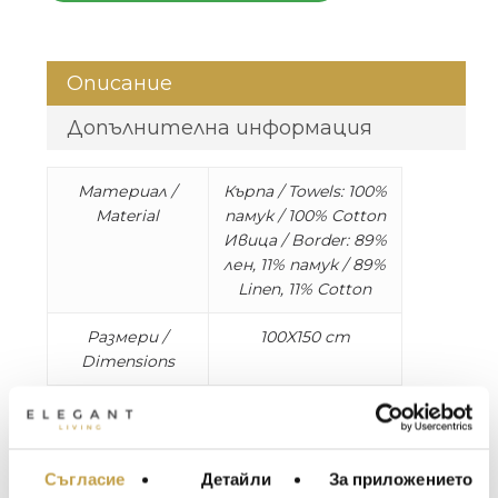
Описание
Допълнителна информация
Материал /
Кърпа / Towels: 100%
Material
памук / 100% Cotton
Ивица / Border: 89%
лен, 11% памук / 89%
Linen, 11% Cotton
Размери /
100X150 cm
Dimensions
Колекцията за баня Graphite Border се
отличава с изискана ивица – дизайн
вдъхновен от органичните, неподправени
Съгласие
Детайли
За приложението
МЕБЕЛИ ЗА ДОМА И
форми в природата. Всяка хавлия е