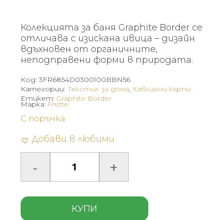
Колекцията за баня Graphite Border се
отличава с изискана ивица – дизайн
вдъхновен от органичните,
неподправени форми в природата.
Код:
3FR6854D0300100BBN56
Категории:
Текстил за дома
,
Хавлиени кърпи
Етикет:
Graphite Border
Марка:
Frette
С поръчка
Добави в любими
КУПИ