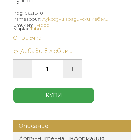
избора.
Код:
06216-10
Категория:
Луксозни градински мебели
Етикет:
Mood
Марка:
Tribu
С поръчка
Добави в любими
КУПИ
Описание
Допълнителна информация