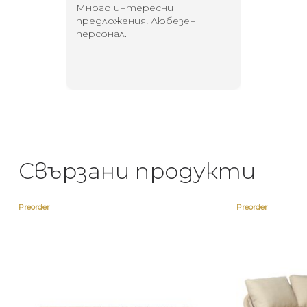
 за
Много интересни
Един маг
 на
предложения! Любезен
елегант
то за
персонал.
намерит
направи
неповт
Свързани продукти
Preorder
Preorder