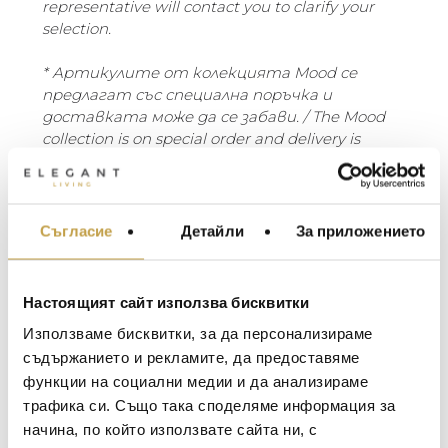
representative will contact you to clarify your
selection.
* Артикулите от колекцията Mood се
предлагат със специална поръчка и
доставката може да се забави. / The Mood
collection is on special order and delivery is
longer than standard period.
Олекотеният дизайн на колекцията Mood
и топлата комбинация от тиково дърво
Съгласие
Детайли
За приложението
МЕБЕЛИ ЗА ДОМА И
и ръчно изтъкан гръб създават интимна
ОФИСА
атмосфера в градината. Заобленият
ОСВЕТЛЕНИЕ
дизайн на издръжливото дърво придава
Настоящият сайт използва бисквитки
на стола топъл и дружелюбен вид.
LALIQUE
АКСЕСОАРИ ЗА ИНТ
Използваме бисквитки, за да персонализираме
Нишките от Tricord са меки на допир, но
BACCARAT
ЗА МАСАТА
съдържанието и рекламите, да предоставяме
същевременно устояват на всякакви
атмосферни условия. Tribù разработи
функции на социални медии и да анализираме
TOM DIXON
ТЕКСТИЛ ЗА ДОМА
гама от естествени цветове, които се
трафика си. Също така споделяме информация за
MICHAEL ARAM
АРОМАТИ ЗА ДОМА
вписват във всякакъв екстериор.
начина, по който използвате сайта ни, с
Включва основа и седалка.