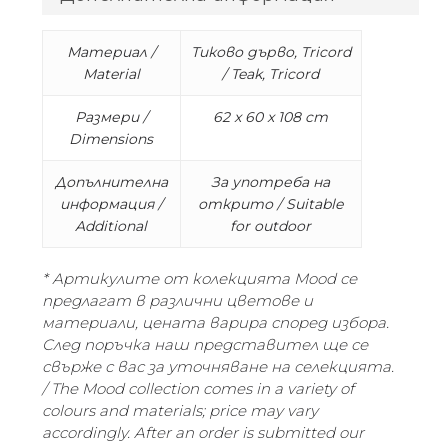
Материал /
Тиково дърво, Tricord
Material
/ Teak, Tricord
Размери /
62 x 60 x 108 cm
Dimensions
Допълнителна
За употреба на
информация /
открито / Suitable
Additional
for outdoor
* Артикулите от колекцията Mood се
предлагат в различни цветове и
материали, цената варира според избора.
След поръчка наш представител ще се
свърже с вас за уточняване на селекцията.
/ The Mood collection comes in a variety of
colours and materials; price may vary
accordingly. After an order is submitted our