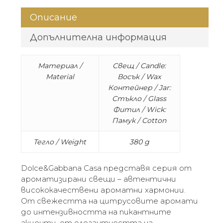
Описание
Допълнителна информация
Материал /
Свещ / Candle:
Material
Восък / Wax
Контейнер / Jar:
Стъкло / Glass
Фитил / Wick:
Памук / Cotton
Тегло / Weight
380 g
Dolce&Gabbana Casa представя серия от
ароматизирани свещи – автентични
висококачествени ароматни хармонии.
От свежестта на цитрусовите аромати
до интензивността на пикантните
акценти, от елегантността на