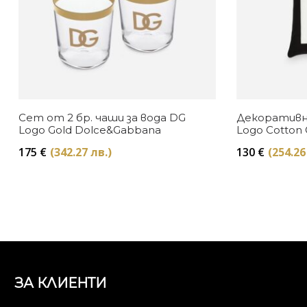
Сет от 2 бр. чаши за вода DG
Декоративн
Logo Gold Dolce&Gabbana
Logo Cotton 
Dolce&Gabb
175
€
(342.27 лв.)
130
€
(254.26
ЗА КЛИЕНТИ