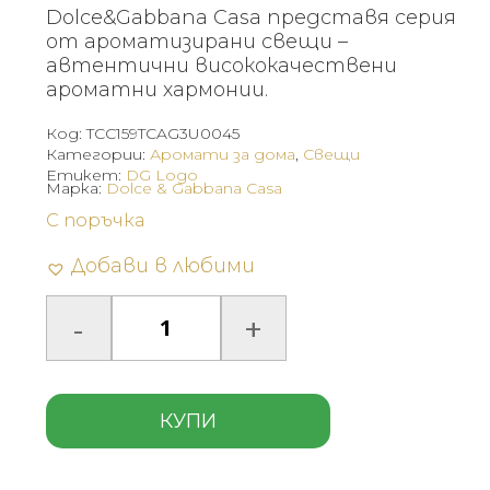
Dolce&Gabbana Casa представя серия
от ароматизирани свещи –
автентични висококачествени
ароматни хармонии.
Код:
TCC159TCAG3U0045
Категории:
Аромати за дома
,
Свещи
Етикет:
DG Logo
Марка:
Dolce & Gabbana Casa
С поръчка
Добави в любими
КУПИ