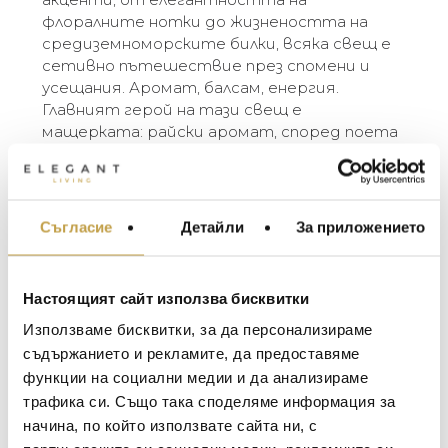
флоралните нотки до жизнеността на
средиземноморските билки, всяка свещ е
сетивно пътешествие през спомени и
усещания. Аромат, балсам, енергия.
Главният герой на тази свещ е
мащерката: райски аромат, според поета
Вергилий, и символ на смелостта за
древните гърци. Мащерката расте в
средиземноморските храсталаци в
Сицилия, разпръсквайки ароматен,
Съгласие
Детайли
За приложението
МЕБЕЛИ ЗА ДОМА И
балсамов, ярък мирис. В комбинация с
ОФИСА
дървесни нотки, този аромат е покана да
ОСВЕТЛЕНИЕ
затворите очи и да се потопите в
Настоящият сайт използва бисквитки
пищната природа.
LALIQUE
АКСЕСОАРИ ЗА ИНТ
Използваме бисквитки, за да персонализираме
BACCARAT
Dolce&Gabbana Casa presents a line of scented
ЗА МАСАТА
съдържанието и рекламите, да предоставяме
candles, authentic high-quality aromatic
функции на социални медии и да анализираме
TOM DIXON
ТЕКСТИЛ ЗА ДОМА
harmonies. From the freshness of citrus scents
трафика си. Също така споделяме информация за
MICHAEL ARAM
to the intensity of spicy accents, from the
АРОМАТИ ЗА ДОМА
начина, по който използвате сайта ни, с
elegance of floral notes to the vivacity of