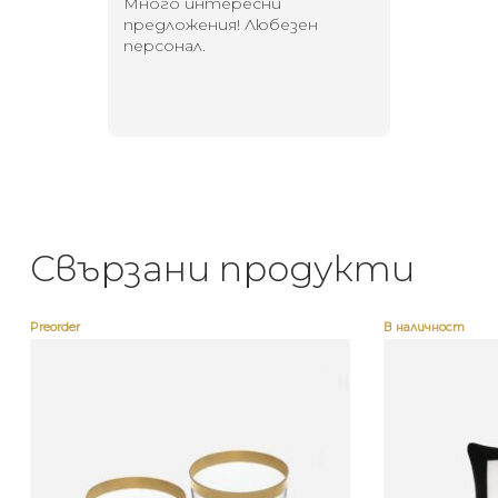
 за
Много интересни
Един маг
 на
предложения! Любезен
елегант
то за
персонал.
намерит
направи
неповт
Свързани продукти
Preorder
В наличност