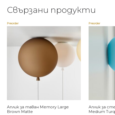
Свързани продукти
Preorder
Preorder
Аплик за таван Memory Large
Аплик за ст
Brown Matte
Medium Turq