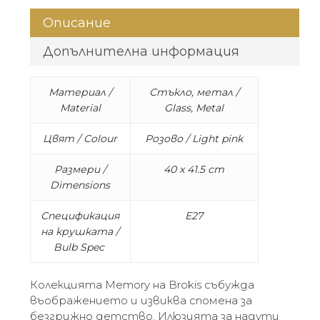
Описание
Допълнителна информация
Материал /
Стъкло, метал /
Material
Glass, Metal
Цвят / Colour
Розово / Light pink
Размери /
40 x 41.5 cm
Dimensions
Спецификация
E27
на крушката /
Bulb Spec
Колекцията Memory на Brokis събужда
въображението и извиква спомена за
безгрижно детство. Илюзията за надути