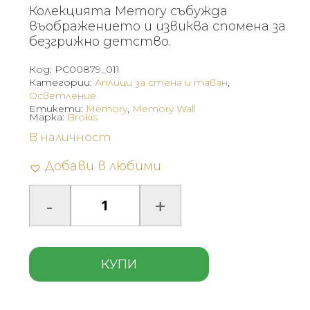
Колекцията Memory събужда
въображението и извиква спомена за
безгрижно детство.
Код:
PC00879_011
Категории:
Аплици за стена и таван
,
Осветление
Етикети:
Memory
,
Memory Wall
Марка:
Brokis
В наличност
Добави в любими
КУПИ