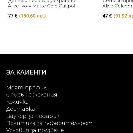
Детски прибори за хранене
Детски приб
Alice Ivory Matte Gold Cutipol
Alice Celado
77
€
(150.60 лв.)
47
€
(91.92 л
ЗА КЛИЕНТИ
Моят профил
Списък с желания
Количка
Доставка
Ваучер за подарък
Политика за поверителност
Условия за ползване