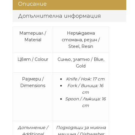
Описание
Допълнителна информация
Материал /
Неръждаема
Material
стомана, резин /
Steel, Resin
Цвят / Colour
Синьо, златно / Blue,
Gold
Размери /
Knife / Нож: 17 cm
Dimensions
Fork / Вилица: 16
cm
Spoon / Лъжица: 16
cm
Допълнение /
Подходящи за миялна
Additional
машина / Dishwasher