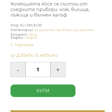
Колекцията Alice се състои от
следните прибори: нож, вилица,
лъжица и вълнен калъф.
Код:
ALI.3BLEGB
Категории:
За масата
,
Прибори за хранене
Етикет:
Alice
Марка:
Cutipol
С поръчка
Добави в любими
КУПИ