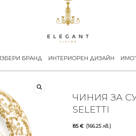
 Hybrid Sofronia Seletti
ИЗБЕРИ БРАНД
ИНТЕРИОРЕН ДИЗАЙН
ИМО
ЧИНИЯ ЗА С
SELETTI
85
€
(166.25 лв.)