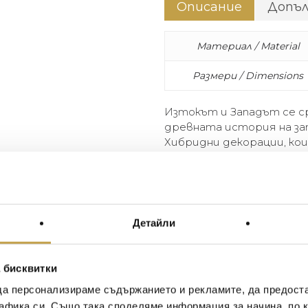
Описание
Допъ
Материал / Material
Размери / Dimensions
Изтокът и Западът се с
древната история на за
Хибридни декорации, ко
еволюират в съвременн
When east and west combine. 
Western and Eastern cerami
from a complex past that ev
Детайли
 бисквитки
Иван Иванов
Ив
да персонализираме съдържанието и рекламите, да предост
2020-05-20
20
афика си. Също така споделяме информация за начина, по к