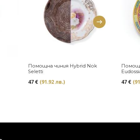
Купи
Помощна чиния Hybrid Nok
Помощн
Seletti
Eudossia
47
€
(91.92 лв.)
47
€
(91