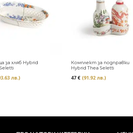
Купи
Купи
 за хляб Hybrid
Комплект за подправки
Seletti
Hybrid Thea Seletti
3.63 лв.)
47
€
(91.92 лв.)