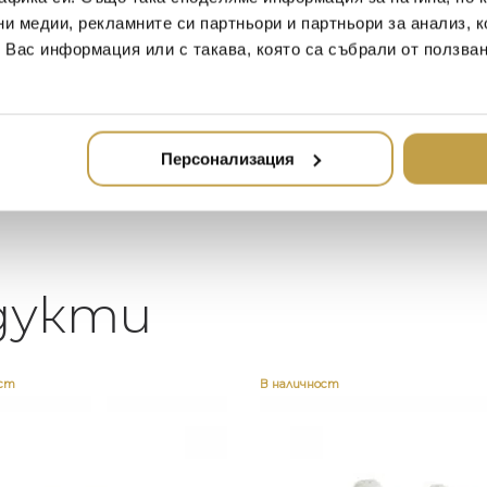
ни медии, рекламните си партньори и партньори за анализ, 
Един магазин за красив и
Най-до
т Вас информация или с такава, която са събрали от ползва
елегантен дом. В него ще
за дома
намерите всичко, което ще
стилн
направи жилището ви
неповторимо
Персонализация
дукти
ост
В наличност