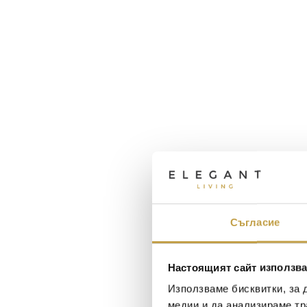
Съгласие
Настоящият сайт използва
Maxim Behar
Георги Питов
Използваме бисквитки, за 
2022-06-18
2021-06-01
медии и да анализираме тр