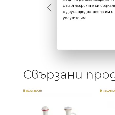
с партньорските си социал
й-доброто място за
Много интересни
с друга предоставена им о
иятна атмосфера на
предложения! Любезен
услугите им.
щата ви или просто за
персонал.
егантен подарък
Свързани про
В наличност
В наличн