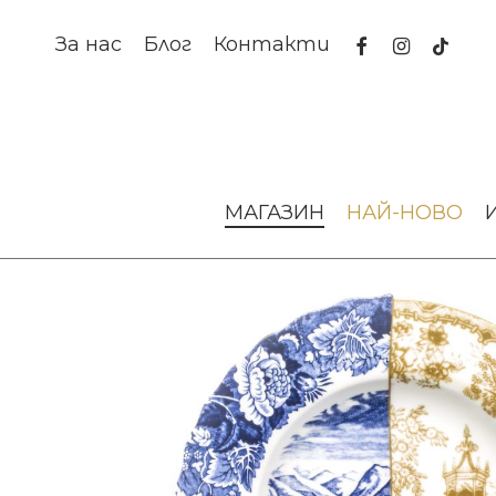
Skip
to
facebook
instagram
tiktok
За нас
Блог
Контакти
main
content
Начало
За масата
Сервизи за хранене
Чиния за супа
МАГАЗИН
НАЙ-НОВО