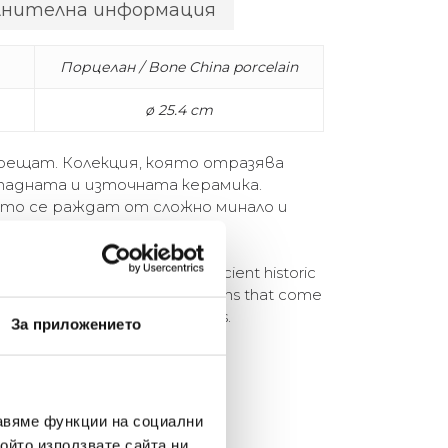
лнителна информация
Порцелан / Bone China porcelain
ø 25.4 cm
рещат. Колекция, която отразява
падната и източната керамика.
ито се раждат от сложно минало и
и форми.
A collection that reflects ancient historic
c production. Hybrid decorations that come
olve into contemporary shapes.
За приложението
елина Линковска
Евелина Петкова
авяме функции на социални
18-08-10
2024-07-16
ойто използвате сайта ни,