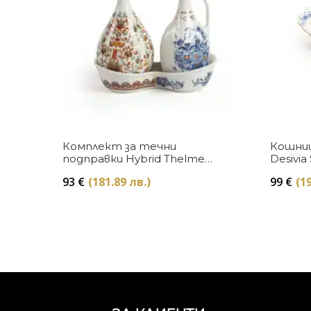
Купи
Комплект за течни
Кошница
подправки Hybrid Thelme
Desivia 
Seletti
93
€
(181.89 лв.)
99
€
(19