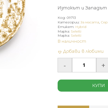
Изтокът и Западът 
Код:
09713
Категории:
За масата
,
Сер
Етикет:
Hybrid
Марка:
Seletti
Марка:
Seletti
В наличност
Добави в любими
КУПИ