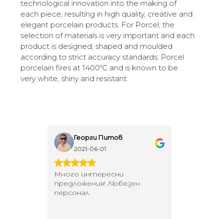
technological innovation into the making of
each piece, resulting in high quality, creative and
elegant porcelain products. For Porcel, the
selection of materials is very important and each
product is designed, shaped and moulded
according to strict accuracy standards. Porcel
porcelain fires at 1400ºC and is known to be
very white, shiny and resistant.
Георги Питов
Ива
2021-06-01
202
 за
Много интересни
Един маг
 на
предложения! Любезен
елегант
то за
персонал.
намерит
направи
неповт