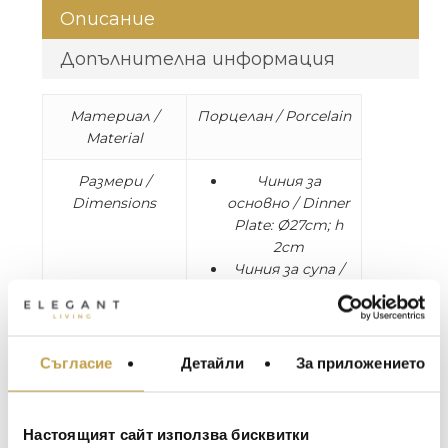
Описание
Допълнителна информация
Материал /
Порцелан / Porcelain
Material
Размери /
Чиния за
Dimensions
основно / Dinner
Plate: Ø27cm; h
2cm
Чиния за супа /
Soup Plate:
Ø23cm; h 4cm;
25cl
Чиния за
Съгласие
Детайли
За приложението
МЕБЕЛИ ЗА ДОМА И
десерт /
ОФИСА
Dessert Plate:
ОСВЕТЛЕНИЕ
Ø21cm; h 2cm
Настоящият сайт използва бисквитки