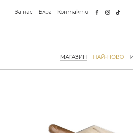
Skip
to
facebook
instagram
tiktok
За нас
Блог
Контакти
main
content
Начало
Аксесоари за интериора
Пепелник за пури Cas
МАГАЗИН
НАЙ-НОВО