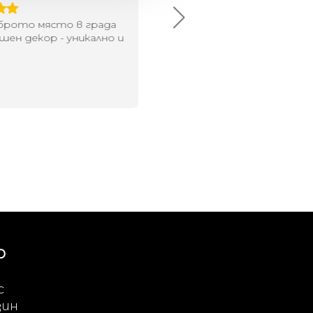
брото място в града
Хареса ми
шен декор - уникално и
о
Ю
с
зин