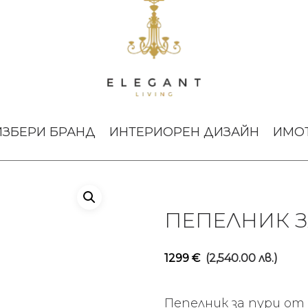
sio
ИЗБЕРИ БРАНД
ИНТЕРИОРЕН ДИЗАЙН
ИМО
ПЕПЕЛНИК З
1299
€
(2,540.00 лв.)
Пепелник за пури от