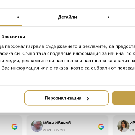
Материал / Material
Детайли
Размери / Dimension
 бисквитки
да персонализираме съдържанието и рекламите, да предост
Пепелник за пури от рог
афика си. Също така споделяме информация за начина, по к
винтове. Шедьоври с без
ни медии, рекламните си партньори и партньори за анализ, 
цигари Cassio са ръчно 
майстори.
т Вас информация или с такава, която са събрали от ползва
Ash tray in horn and chrome
of impeccable design, the Ca
handcrafted from horn by exp
Персонализация
Иван Иванов
Ив
2020-05-20
20