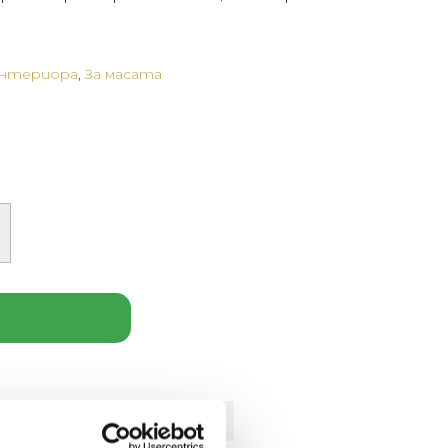
интериора
,
За масата
лнителна информация