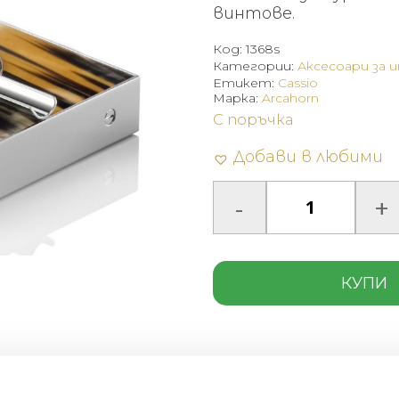
винтове.
Код:
1368s
Категории:
Аксесоари за 
Етикет:
Cassio
Марка:
Arcahorn
С поръчка
Добави в любими
КУПИ
Описание
Допъ