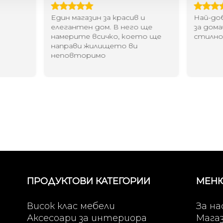
Един магазин за красив и
Най-до
елегантен дом. В него ще
за дома
намерите всичко, което ще
стилн
направи жилището ви
неповторимо
ПРОДУКТОВИ КАТЕГОРИИ
МЕН
Висок клас мебели
За на
Аксесоари за интериора
Мага