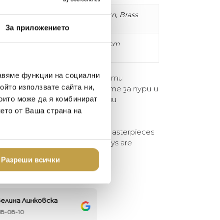
Рог, месинг / Horn, Brass
За приложението
s
20 x 16 x H3 cm
авяме функции на социални
 и хромиран месинг, с открити
ойто използвате сайта ни,
упречен дизайн, пепелниците за пури и
които може да я комбинират
изработени от рог от опитни
нето от Ваша страна на
d brass with exposed screws. Masterpieces
ssio cigar and cigarette ashtrays are
ert artisans.
Разреши всички
елина Линковска
Евелина Петкова
18-08-10
2024-07-16