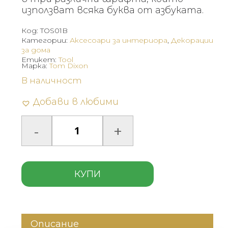
използват всяка буква от азбуката.
Код:
TOS01B
Категории:
Аксесоари за интериора
,
Декорации
за дома
Етикет:
Tool
Марка:
Tom Dixon
В наличност
Добави в любими
КУПИ
Описание