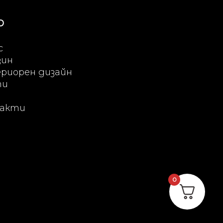
Ю
с
зин
риорен дизайн
ти
акти
0