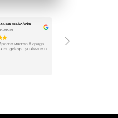
елина Линковска
Евелина Петкова
18-08-10
2024-07-16
брото място в града
Хареса ми
шен декор - уникално и
о