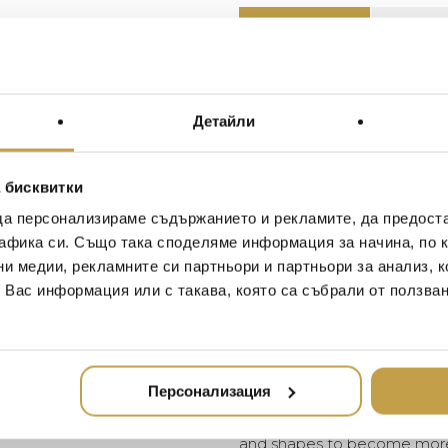
Описание
Допъ
Материал / Material
Детайли
Размери / Dimensions
 бисквитки
Артикулите на Mario Luca
да персонализираме съдържанието и рекламите, да предост
арт, универсални и идеа
афика си. Също така споделяме информация за начина, по к
басейна или на палубата
елегантността достъпна
ни медии, рекламните си партньори и партньори за анализ, 
позволява на класическ
т Вас информация или с такава, която са събрали от ползва
фриволни и забавни.
Mario Luca Giusti pieces ar
very versatile and a perfect 
Персонализация
pool or for decorating the de
elegance accessible, less au
and shapes to become more 