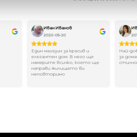
Иван Иванов
Ив
2020-05-20
20
Един магазин за красив и
Най-до
елегантен дом. В него ще
за дома
намерите всичко, което ще
стилн
направи жилището ви
неповторимо