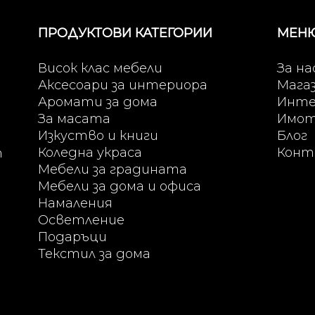
ПРОДУКТОВИ КАТЕГОРИИ
МЕН
Висок клас мебели
За на
Аксесоари за интериора
Мага
Аромати за дома
Инте
За масата
Имо
Изкуство и книги
Блог
Коледна украса
Конт
т
Мебели за градината
Мебели за дома и офиса
Намаления
Осветление
Подаръци
Текстил за дома