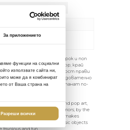
лнителна информация
Восък / Wax
За приложението
H15, L18 cm
1208 gr
 Giusti са смесица между барок и поп
авяме функции на социални
лни за интериор и екстериор; край
ойто използвате сайта ни,
 на лодка. Тяхната практичност прави
, не толкова строга и следователно
които може да я комбинират
ите предмети и форми да станат по-
нето от Ваша страна на
e a mixture between baroque and pop art,
match for both interiors or exteriors; by the
Разреши всички
ck of a boat. Their practicality makes
stere and therefore allows classic objects
frivolous and fun.