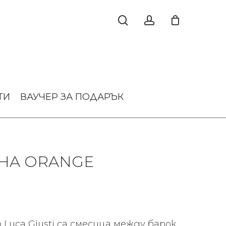
ТИ
ВАУЧЕР ЗА ПОДАРЪК
HA ORANGE
Luca Giusti са смесица между барок