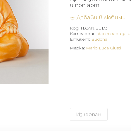
и поп арт…
Добави в любими
Код:
H.CAN.BUD3
Категории:
Аксесоари за 
Етикет:
Buddha
Марка:
Mario Luca Giusti
Изчерпан