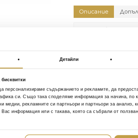
Описание
Допъ
Обем / Capacity
Семейство аромати /
Olfactory family
Детайли
Размери / Dimension
Цилиндрична, прозрачна 
 бисквитки
минимализмът се среща
да персонализираме съдържанието и рекламите, да предост
от CULTI MILANO. Насла
афика си. Също така споделяме информация за начина, по к
емблематичните аромати
ни медии, рекламните си партньори и партньори за анализ, 
дифузер. Ode Rosae: От
т Вас информация или с такава, която са събрали от ползва
розата, кралицата на гра
докоснете необузданата 
деликатността ѝ да зама