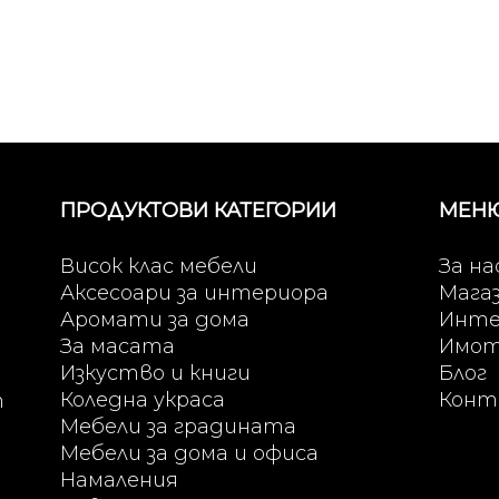
ПРОДУКТОВИ КАТЕГОРИИ
МЕН
Висок клас мебели
За на
Аксесоари за интериора
Мага
Аромати за дома
Инте
За масата
Имо
Изкуство и книги
Блог
Коледна украса
Конт
т
Мебели за градината
Мебели за дома и офиса
Намаления