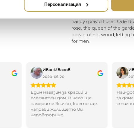
Cylindrical serigraphed bott
Персонализация
and minimalism come togeth
CULTI MILANO. Enjoy CULTI’s 
handy spray diffuser. Ode Ro
rose, the queen of the gar
power of her wood, letting he
for men.
Иван Иванов
Ив
2020-05-20
20
Един магазин за красив и
Най-до
елегантен дом. В него ще
за дома
намерите всичко, което ще
стилн
направи жилището ви
неповторимо