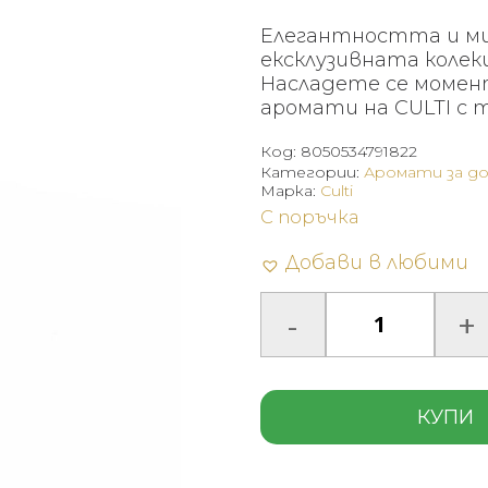
Елегантността и м
ексклузивната колек
Насладете се момен
аромати на CULTI с 
Код:
8050534791822
Категории:
Аромати за д
Марка:
Culti
С поръчка
Добави в любими
КУПИ