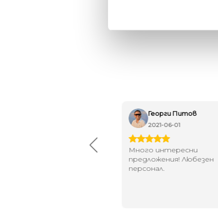
Maxim Behar
Георги Питов
2022-06-18
2021-06-01
й-доброто място за
Много интересни
иятна атмосфера на
предложения! Любезен
щата ви или просто за
персонал.
егантен подарък