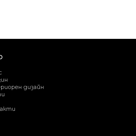
Ю
с
зин
риорен дизайн
ти
акти