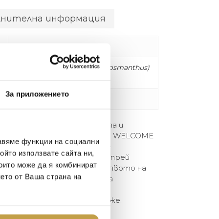
лнителна информация
500 ml
Floral (moroccan rose and osmanthus)
За приложението
D 7,5 x H 20 cm
PET бутилка. Елегантността и
т в ексклузивната колекция WELCOME
авяме функции на социални
дете се моментално на най-
ойто използвате сайта ни,
 на CULTI с този удобен спрей
които може да я комбинират
даваме почит на благородството на
нето от Ваша страна на
дината; поклонете се, за да
ѝ сила, позволявайки на
е главата ви. Цвете за мъже.