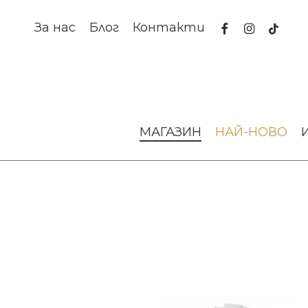
Skip
to
facebook
instagram
tiktok
За нас
Блог
Контакти
main
content
Начало
Аромати за дома
Дифузери
Спрей дифузер
МАГАЗИН
НАЙ-НОВО