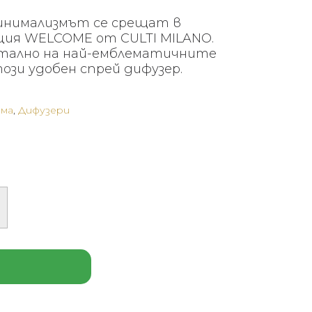
инимализмът се срещат в
ция WELCOME от CULTI MILANO.
тално на най-емблематичните
този удобен спрей дифузер.
ома
,
Дифузери