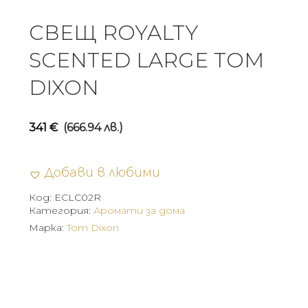
СВЕЩ ROYALTY
SCENTED LARGE TOM
DIXON
341
€
(666.94 лв.)
Добави в любими
Код:
ECLC02R
Категория:
Аромати за дома
Марка:
Tom Dixon