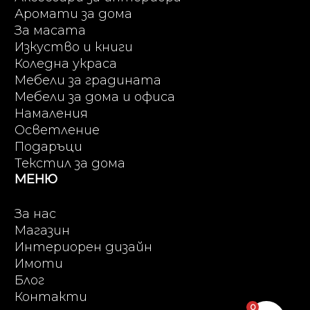
Аромати за дома
За масата
Изкуство и книги
Коледна украса
Мебели за градината
Мебели за дома и офиса
Намаления
Осветление
Подаръци
Текстил за дома
МЕНЮ
За нас
Магазин
Интериорен дизайн
Имоти
Блог
Контакти
0