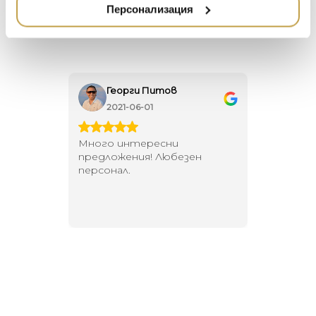
НАМАЛЕНИЕ
ZUIVER
new, extremely effective way.
Персонализация
DUTCHBONE
Георги Питов
Ива
2021-06-01
202
 за
Много интересни
Един маг
 на
предложения! Любезен
елегант
то за
персонал.
намерит
направи
неповт