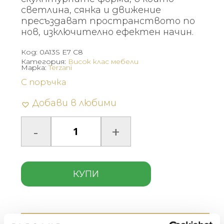
светлина, сянка и движение
пресъздават пространството по
нов, изключително ефектен начин.
Код:
0A13S E7 C8
Категория:
Висок клас мебели
Марка:
Terzani
С поръчка
Добави в любими
КУПИ
Описание