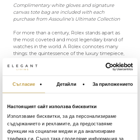
Complimentary white gloves and signature
canvas tote bag are included with each
purchase from Assouline’s Ultimate Collection
For more than a century, Rolex stands apart as
the most coveted and most legendary brand of
watches in the world. A Rolex connotes many
things: the quintessence of the luxury timepiece,
a tool of power for movers and shakers, the
symbol of passage into adulthood. New labels
pop up, styles come and go, but the brand at
the top never changes. Ever the record setter—
Съгласие
Детайли
За приложението
МЕБЕЛИ ЗА ДОМА И
the Daytona that had belonged to Paul
ОФИСА
Newman was auctioned by Phillips in New York
in October 2017 for $17.8 million—it comes as no
ОСВЕТЛЕНИЕ
Настоящият сайт използва бисквитки
surprise that Rolex is the most collected watch
LALIQUE
АКСЕСОАРИ ЗА ИНТ
label in the world.
Използваме бисквитки, за да персонализираме
BACCARAT
ЗА МАСАТА
съдържанието и рекламите, да предоставяме
The history of Rolex is rooted in the visionary
функции на социални медии и да анализираме
TOM DIXON
ТЕКСТИЛ ЗА ДОМА
spirit of its founder, Hans Wilsdorf. In 1905, young
трафика си. Също така споделяме информация за