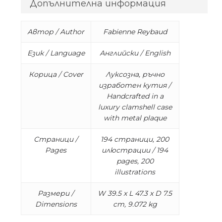
Допълнителна информация
Автор / Author
Fabienne Reybaud
Език / Language
Английски / English
Корица / Cover
Луксозна, ръчно
изработен кутия /
Handcrafted in a
luxury clamshell case
with metal plaque
Страници /
194 страници, 200
Pages
илюстрации / 194
pages, 200
illustrations
Размери /
W 39.5 x L 47.3 x D 7.5
Dimensions
cm, 9.072 kg