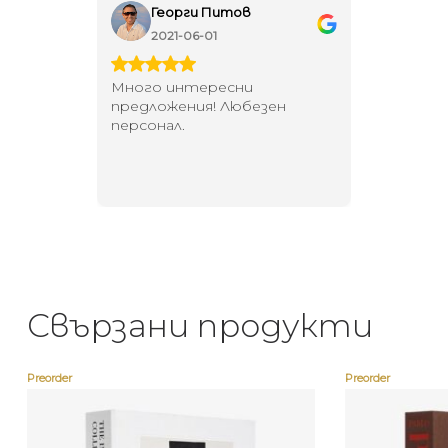
Георги Питов
Ива
2021-06-01
202
 за
Много интересни
Един маг
 на
предложения! Любезен
елегант
то за
персонал.
намерит
направи
неповт
Свързани продукти
Preorder
Preorder