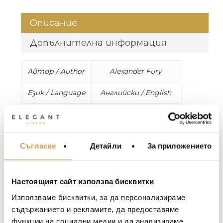
Описание
Допълнителна информация
Автор / Author
Alexander Fury
Език / Language
Английски / English
Корица / Cover
Твърда / Hardcover
Страници /
240 страници, над
Съгласие
Детайли
За приложението
Pages
180 илюстрации /
МЕБЕЛИ ЗА ДОМА И
240 pages, over 180
ОФИСА
illustrations
ОСВЕТЛЕНИЕ
Настоящият сайт използва бисквитки
LALIQUE
Размери /
W 25 x L 33 x D 4 cm,
АКСЕСОАРИ ЗА ИНТ
Използваме бисквитки, за да персонализираме
Dimensions
2.5 kg
BACCARAT
ЗА МАСАТА
съдържанието и рекламите, да предоставяме
функции на социални медии и да анализираме