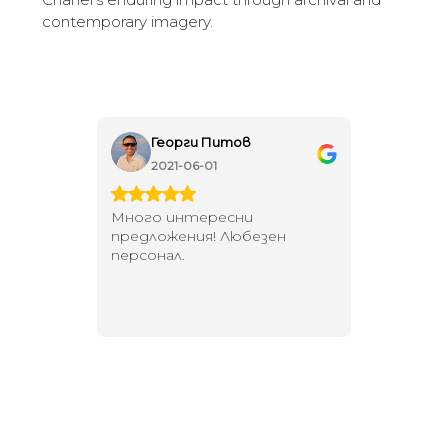
contemporary imagery.
Георги Питов
Ива
2021-06-01
202
 за
Много интересни
Един маг
 на
предложения! Любезен
елегант
то за
персонал.
намерит
направи
неповт