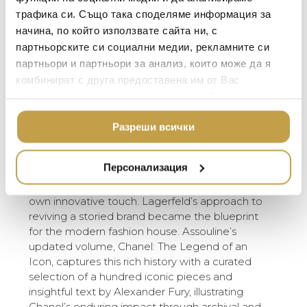
TOM DIXON
ТЕКСТИЛ ЗА ДОМА
Gabrielle Chanel, known for her uncanny ability
трафика си. Също така споделяме информация за
to anticipate fashion trends, transformed the
MICHAEL ARAM
АРОМАТИ ЗА ДОМА
начина, по който използвате сайта ни, с
world of style with her modern take on luxe
ASSOULINE
партньорските си социални медии, рекламните си
ИЗКУСТВО И КНИГИ
minimalism. She elevated simple fabrics like
партньори и партньори за анализ, които може да я
jersey and tweed to couture status, creating a
SELETTI
ВИСОК КЛАС МЕБЕЛ
комбинират с друга предоставена им от Вас
sophisticated yet understated silhouette that
L’OBJET
redefined fashion in the 20th century. Chanel’s
информация или с такава, която са събрали от
ЛУКСОЗНИ ГРАДИН
vision liberated women from restrictive clothing,
МЕБЕЛИ
ползването от Ваша страна на услугите им.
DOLCE & GABBANA C
aligning with broader societal shifts. The fashion
Разреши всички
ПОДАРЪЦИ
ETHNICRAFT
house she founded has continued to shape
modern fashion, with her successor, Karl
НАМАЛЕНИЕ
ZUIVER
Персонализация
Lagerfeld, reinventing the industry by drawing
DUTCHBONE
inspiration from Chanel’s legacy while adding his
own innovative touch. Lagerfeld’s approach to
reviving a storied brand became the blueprint
for the modern fashion house. Assouline’s
updated volume, Chanel: The Legend of an
Icon, captures this rich history with a curated
selection of a hundred iconic pieces and
insightful text by Alexander Fury, illustrating
Chanel’s enduring impact through archival and