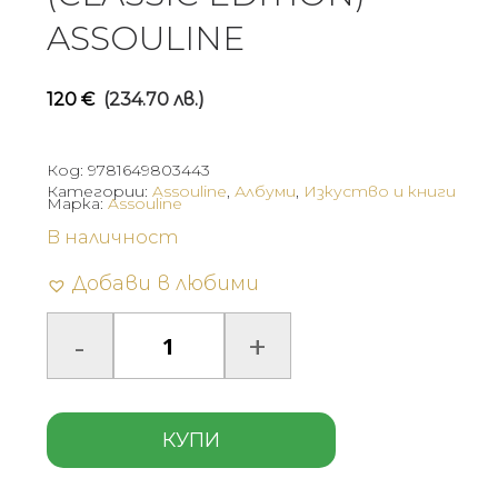
ASSOULINE
120
€
(234.70 лв.)
Код:
9781649803443
Категории:
Assouline
,
Албуми
,
Изкуство и книги
Марка:
Assouline
В наличност
Добави в любими
КУПИ