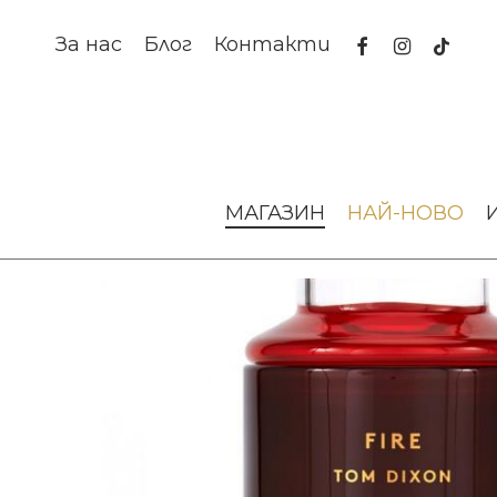
Skip
to
facebook
instagram
tiktok
За нас
Блог
Контакти
main
content
Начало
Аромати за дома
СВЕЩ FIRE SCENTED LARGE 
МАГАЗИН
НАЙ-НОВО