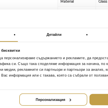
Material
Glass
colour
Red
Dimensions
H24 
Weight
4.77 
Детайли
Additional
Time 
 бисквитки
FIRE is the rough scent of
да персонализираме съдържанието и рекламите, да предост
Fusing cypriol oil, guaiac 
афика си. Също така споделяме информация за начина, по к
effect. A celebration of the
ни медии, рекламните си партньори и партньори за анализ, 
medieval alchemist and eas
т Вас информация или с такава, която са събрали от ползва
matter to four simple eleme
individual character that re
London. Made in the UK.
Персонализация