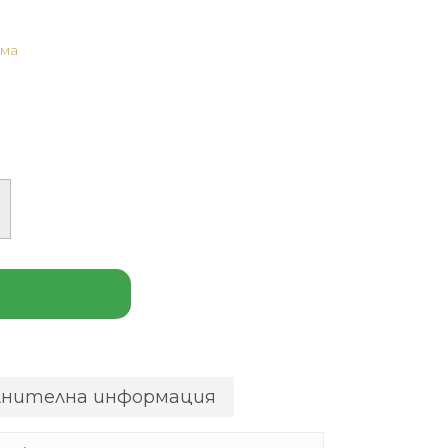
ома
лнителна информация