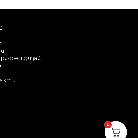
Ю
с
зин
риорен дизайн
ти
акти
0