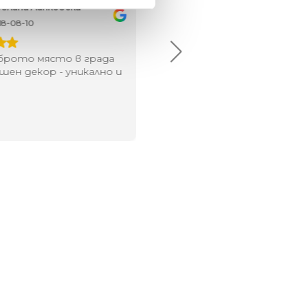
елина Линковска
Евелина Петкова
18-08-10
2024-07-16
брото място в града
Хареса ми
шен декор - уникално и
о