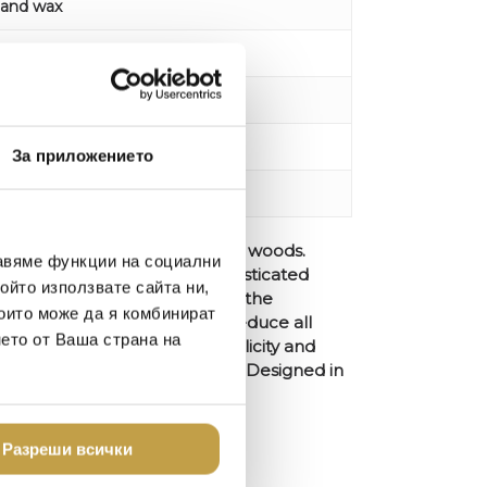
 and wax
W16 cm.
kg.
За приложението
to delivery: 2-3 weeks
 smokey, scorched and charred woods.
авяме функции на социални
wood, amber and musk to sophisticated
ойто използвате сайта ни,
 bare essentials. Inspired from the
които може да я комбинират
tern philosopher’s quest to reduce all
нето от Ваша страна на
nts. A scent of extreme simplicity and
flects its elemental name Fire. Designed in
Разреши всички