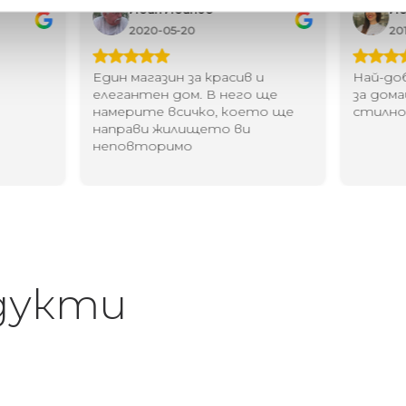
Иван Иванов
Ив
2020-05-20
20
Един магазин за красив и
Най-до
елегантен дом. В него ще
за дома
намерите всичко, което ще
стилн
направи жилището ви
неповторимо
дукти