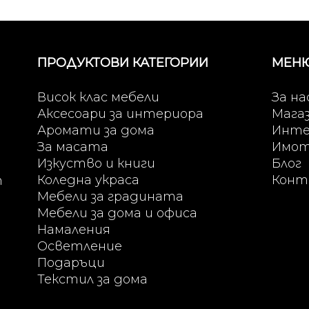
ПРОДУКТОВИ КАТЕГОРИИ
МЕН
Висок клас мебели
За на
Аксесоари за интериора
Мага
Аромати за дома
Инте
За масата
Имо
Изкуство и книги
Блог
Коледна украса
Конт
т
Мебели за градината
Мебели за дома и офиса
Намаления
Осветление
Подаръци
Текстил за дома