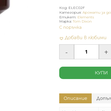
Код:
ELEC02F
Категория:
Аромати за д
Етикет:
Elements
Марка:
Tom Dixon
С поръчка
Добави в любими
КУПИ
Описание
Допъ