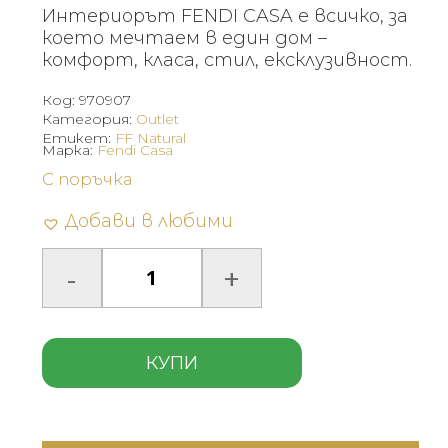
was:
е:
Интериорът FENDI CASA е всичко, за
399 €
279 €
което мечтаем в един дом –
(780.38
(546.26
комфорт, класа, стил, ексклузивност.
лв.).
лв.).
Код:
970907
Категория:
Outlet
Етикет:
FF Natural
Марка:
Fendi Casa
С поръчка
Добави в любими
КУПИ