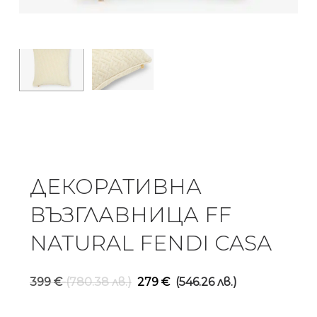
ДЕКОРАТИВНА
ВЪЗГЛАВНИЦА FF
NATURAL FENDI CASA
Original
Текущ
399
€
(780.38 лв.)
279
€
(546.26 лв.)
price
цена