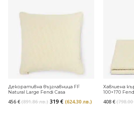
Декоративна възглавница FF
Хавлиена кър
Natural Large Fendi Casa
100×170 Fend
Original
Текущата
319
€
456
€
(891.86 лв.)
(624.30 лв.)
408
€
(798.00
price
цена
was:
е:
456 €
319 €
(891.86
(624.30