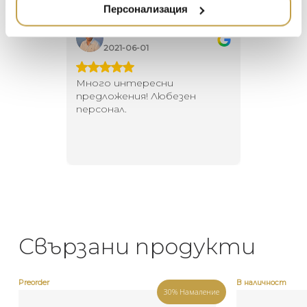
НАМАЛЕНИЕ
ZUIVER
Персонализация
DUTCHBONE
Георги Питов
Ива
2021-06-01
202
 за
Много интересни
Един маг
 на
предложения! Любезен
елегант
то за
персонал.
намерит
направи
неповт
Свързани продукти
Preorder
В наличност
30% Намаление